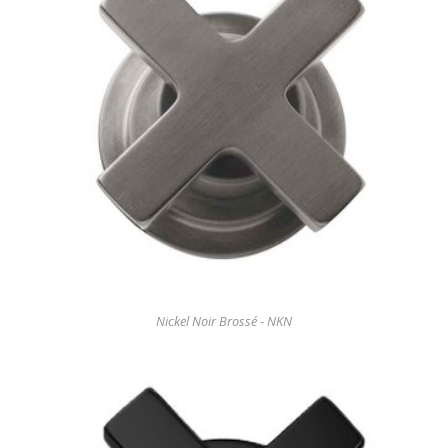
Nickel Noir Brossé - NKN