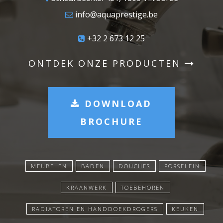
info@aquaprestige.be
+32 2 673 12 25
ONTDEK ONZE PRODUCTEN
DOWNLOAD
BROCHURE
MEUBELEN
BADEN
DOUCHES
PORSELEIN
KRAANWERK
TOEBEHOREN
RADIATOREN EN HANDDOEKDROGERS
KEUKEN