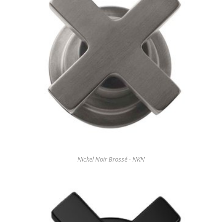
Nickel Noir Brossé - NKN