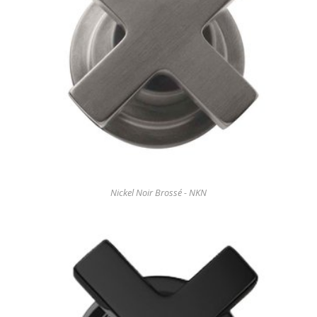
Nickel Noir Brossé - NKN