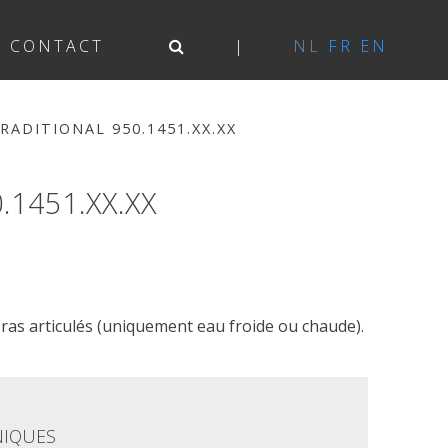
CONTACT
NL
FR
EN
RADITIONAL 950.1451.XX.XX
1451.XX.XX
ras articulés (uniquement eau froide ou chaude).
NIQUES