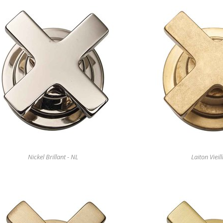
Nickel Brillant - NL
Laiton Vieill