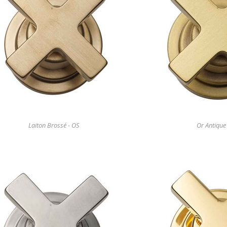
Laiton Brossé - OS
Or Antique