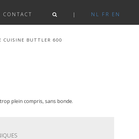
CONTACT
NL
FR
EN
E CUISINE BUTTLER 600
t trop plein compris, sans bonde.
NIQUES