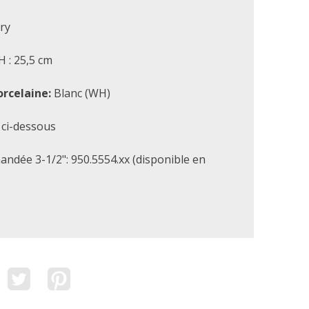
ry
H : 25,5 cm
orcelaine:
Blanc (WH)
 ci-dessous
dée 3-1/2": 950.5554.xx (disponible en