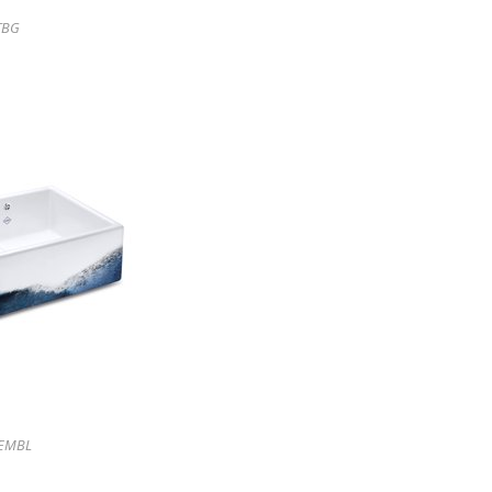
TBG
 EMBL