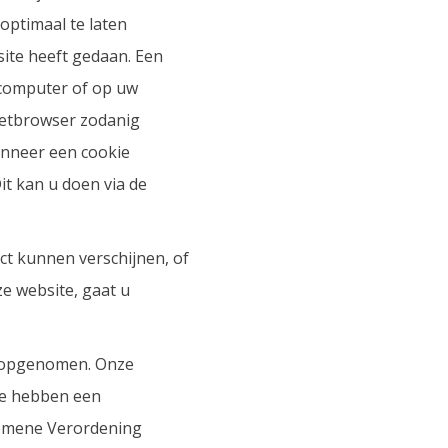
 optimaal te laten
site heeft gedaan. Een
 computer of op uw
netbrowser zodanig
anneer een cookie
it kan u doen via de
ect kunnen verschijnen, of
e website, gaat u
m opgenomen. Onze
We hebben een
gemene Verordening