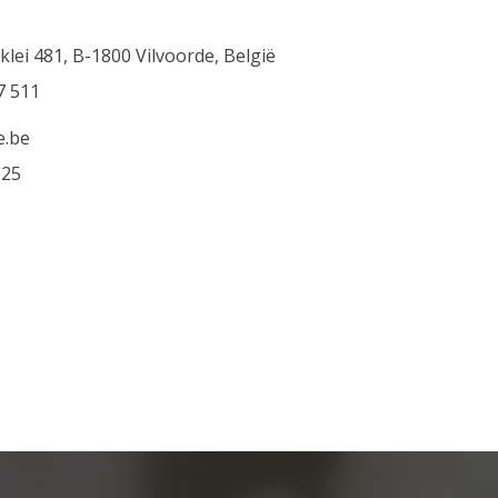
lei 481, B-1800 Vilvoorde, België
7 511
e.be
 25