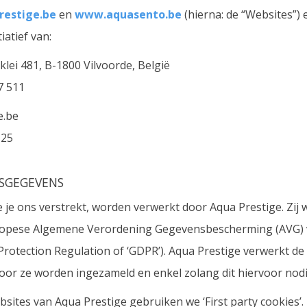
estige.be
en
www.aquasento.be
(hierna: de “Websites”) 
iatief van:
lei 481, B-1800 Vilvoorde, België
7 511
e.be
 25
SGEGEVENS
je ons verstrekt, worden verwerkt door Aqua Prestige. Zij
ropese Algemene Verordening Gegevensbescherming (AVG) va
Protection Regulation of ‘GDPR’). Aqua Prestige verwerkt 
oor ze worden ingezameld en enkel zolang dit hiervoor nodig
sites van Aqua Prestige gebruiken we ‘First party cookies’. 