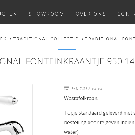
UCTEN
SHOWROOM
OVER ONS
CONT
RK
TRADITIONAL COLLECTIE
TRADITIONAL FONT
IONAL FONTEINKRAANTJE 950.141
950.1417.xx.xx
Wastafelkraan.
Topje standaard geleverd met ve
bestelling door te geven indie
water).