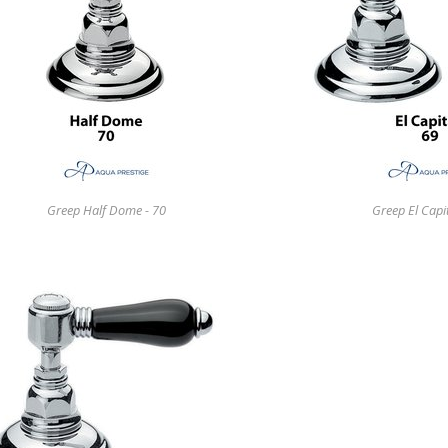
Greep Half Dome - 70
Greep El Capi