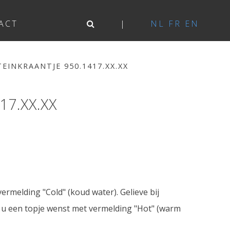
ACT
NL
FR
EN
EINKRAANTJE 950.1417.XX.XX
7.XX.XX
rmelding "Cold" (koud water). Gelieve bij
n u een topje wenst met vermelding "Hot" (warm