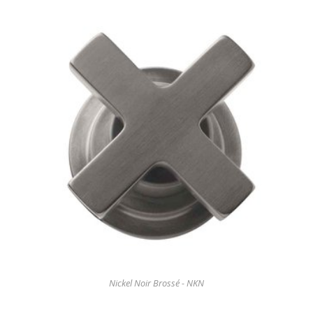
Nickel Noir Brossé - NKN