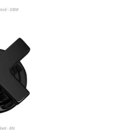
ossé - DBM
llant - BN