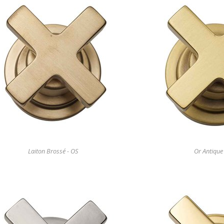
Laiton Brossé - OS
Or Antique