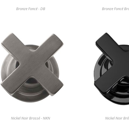
Bronze Foncé - DB
Bronze Foncé Br
Nickel Noir Brossé - NKN
Nickel Noir Bri