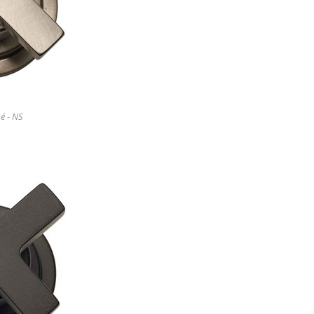
é - NS