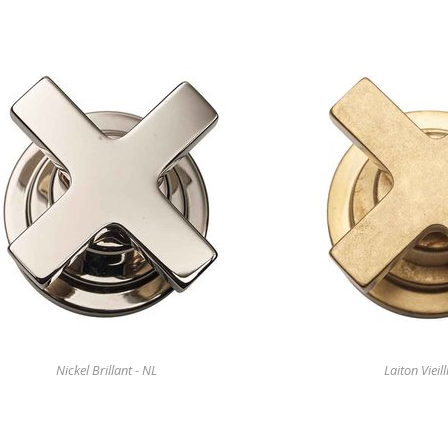
Nickel Brillant - NL
Laiton Vieill