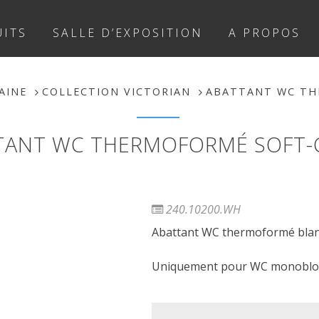
ITS
SALLE D’EXPOSITION
A PROPOS
AINE
COLLECTION VICTORIAN
ABATTANT WC TH
TANT WC THERMOFORMÉ SOFT-
240.10200.WH
Abattant WC thermoformé blanc
Uniquement pour WC monobloc