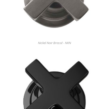
Nickel Noir Brossé - NKN