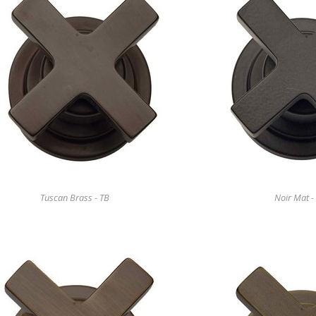
Tuscan Brass - TB
Noir Mat -