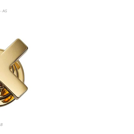
 - AG
GB