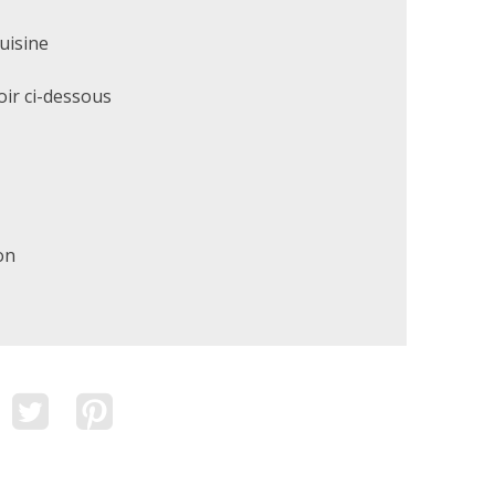
uisine
ir ci-dessous
on