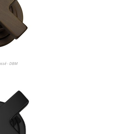
ossé - DBM