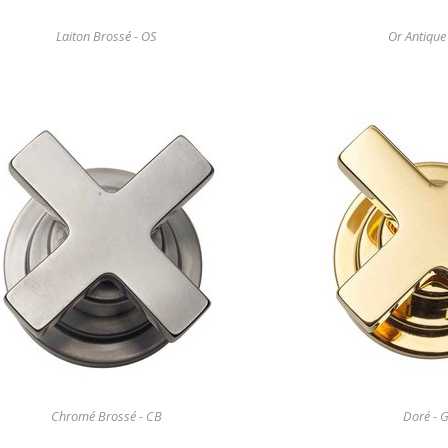
Laiton Brossé - OS
Or Antique
Chromé Brossé - CB
Doré - 