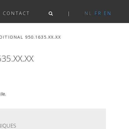
CONTACT
NL
FR
EN
ITIONAL 950.1635.XX.XX
35.XX.XX
le.
NIQUES