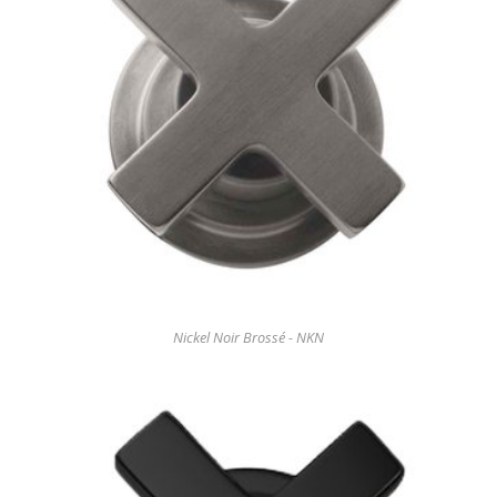
Nickel Noir Brossé - NKN