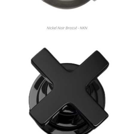
Nickel Noir Brossé - NKN