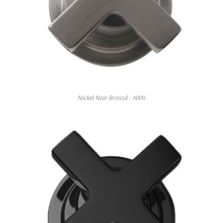
Nickel Noir Brossé - NKN