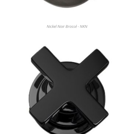
Nickel Noir Brossé - NKN