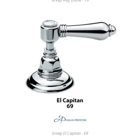
Greep Half Dome - 70
Greep El Capitan - 69