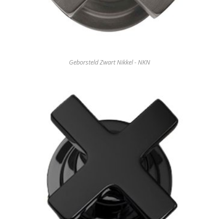
Geborsteld Zwart Nikkel - NKN