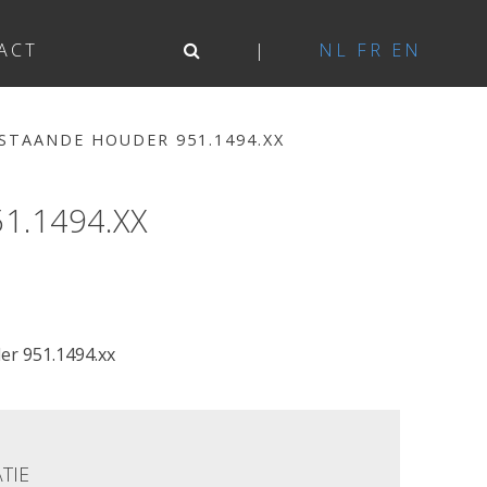
ACT
NL
FR
EN
JSTAANDE HOUDER 951.1494.XX
1.1494.XX
er 951.1494.xx
TIE