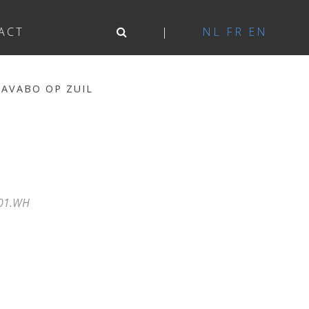
ACT
NL
FR
EN
AVABO OP ZUIL
001.WH