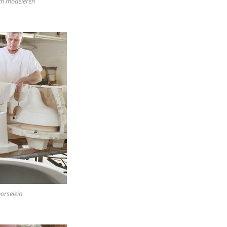
om modeleren
orselein