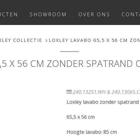
UCTEN
SHOWROOM
OVER ONS
CONT
XLEY COLLECTIE
LOXLEY LAVABO 65,5 X 56 CM Z
,5 X 56 CM ZONDER SPATRAND
240.13251.WH & 240.13065.C
Loxley lavabo zonder spatrand
65,5 x 56 cm
Hoogte lavabo: 85 cm