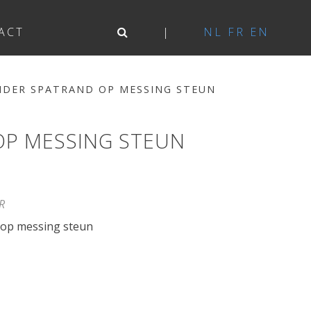
ACT
NL
FR
EN
ONDER SPATRAND OP MESSING STEUN
 OP MESSING STEUN
R
 op messing steun