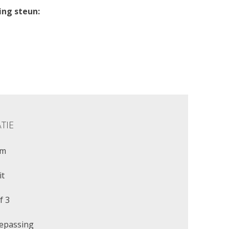
ng steun:
TIE
cm
it
f 3
oepassing