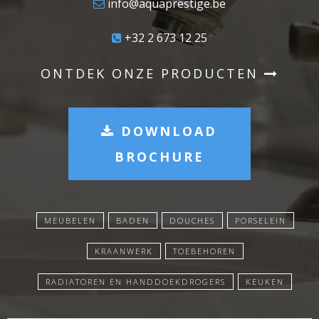
info@aquaprestige.be
+32 2 673 12 25
ONTDEK ONZE PRODUCTEN
DOWNLOAD
BROCHURE
MEUBELEN
BADEN
DOUCHES
PORSELEIN
KRAANWERK
TOEBEHOREN
RADIATOREN EN HANDDOEKDROGERS
KEUKEN