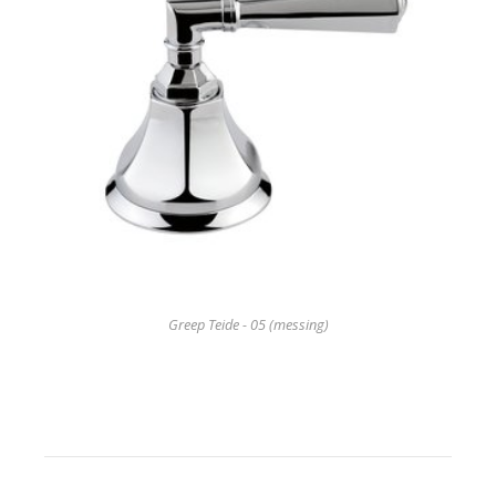
Greep Teide - 05 (messing)