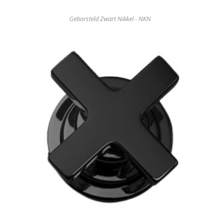
Geborsteld Zwart Nikkel - NKN