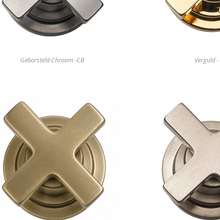
Geborsteld Chroom -CB
Verguld -