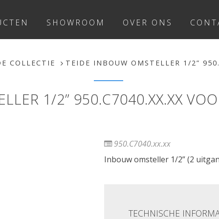
UCTEN
SHOWROOM
OVER ONS
CONT
DE COLLECTIE
TEIDE INBOUW OMSTELLER 1/2” 950
LLER 1/2” 950.C7040.XX.XX V
950.C7040.xx.xx
Inbouw omsteller 1/2” (2 uitga
TECHNISCHE INFORMA