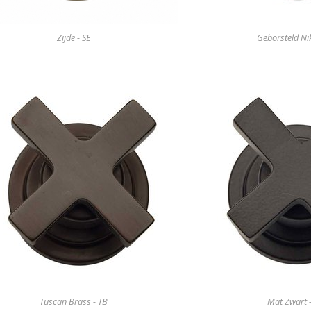
Zijde - SE
Geborsteld Nik
Tuscan Brass - TB
Mat Zwart 