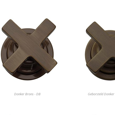
Donker Brons - DB
Geborsteld Donker