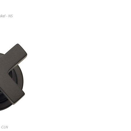
kel - NS
- CLN