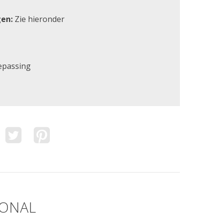
en:
Zie hieronder
epassing
IONAL