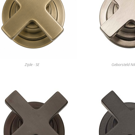
Zijde - SE
Geborsteld Nik