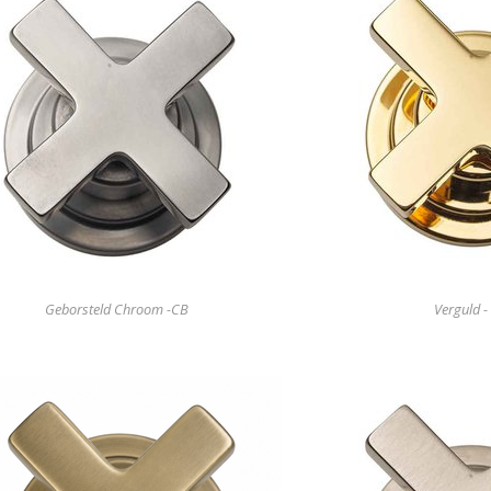
Geborsteld Chroom -CB
Verguld -