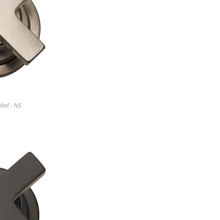
kel - NS