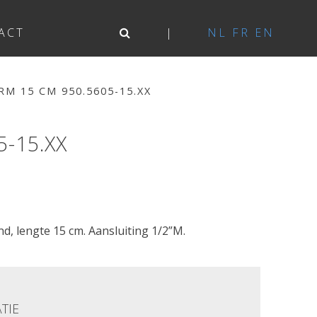
ACT
NL
FR
EN
M 15 CM 950.5605-15.XX
-15.XX
, lengte 15 cm. Aansluiting 1/2”M.
TIE