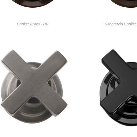
Donker Brons - DB
Geborsteld Donker