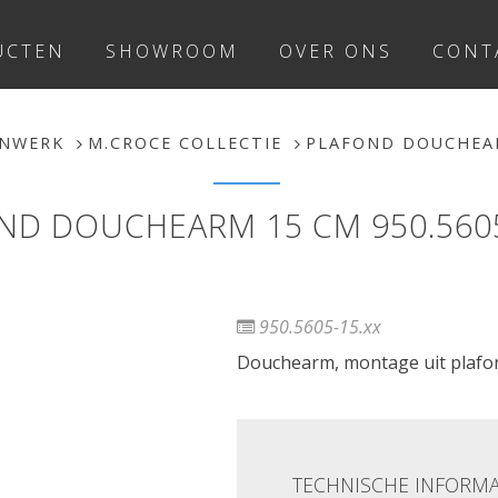
UCTEN
SHOWROOM
OVER ONS
CONT
ANWERK
M.CROCE COLLECTIE
PLAFOND DOUCHEAR
ND DOUCHEARM 15 CM 950.5605
950.5605-15.xx
Douchearm, montage uit plafond
TECHNISCHE INFORMA