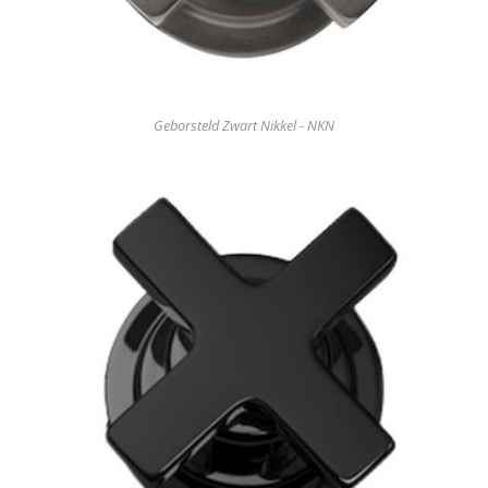
Geborsteld Zwart Nikkel - NKN