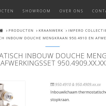
UCTEN
SHOWROOM
OVER ONS
CONT
PRODUCTEN
KRAANWERK
IMPERO COLLECTI
H INBOUW DOUCHE MENGKRAAN 950.4910 EN AFWER
ATISCH INBOUW DOUCHE MENGK
AFWERKINGSSET 950.4909.XX.XX
950.4910 & 950.4909.xx.xx
Inbouwlichaam thermostatische
stopkraan.