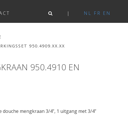
ACT
NL
FR
EN
E
KINGSSET 950.4909.XX.XX
RAAN 950.4910 EN
 douche mengkraan 3/4”, 1 uitgang met 3/4”