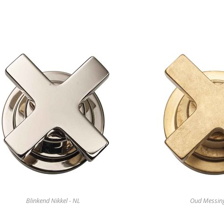
Blinkend Nikkel - NL
Oud Messin