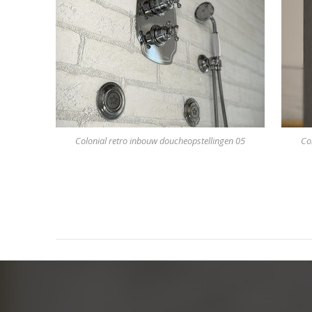
Colonial retro inbouw doucheopstellingen 05
Co