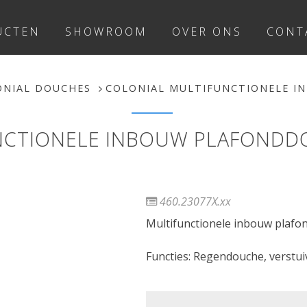
UCTEN
SHOWROOM
OVER ONS
CONT
ONIAL DOUCHES
COLONIAL MULTIFUNCTIONELE IN
CTIONELE INBOUW PLAFONDDO
460.23077X.xx
Multifunctionele inbouw plafon
Functies: Regendouche, verstu