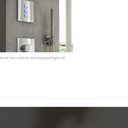
lonial retro inbouw doucheopstellingen 06