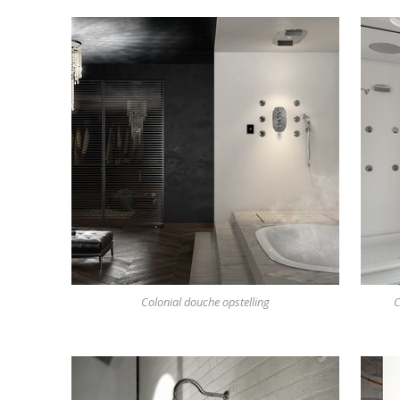
Colonial douche opstelling
C