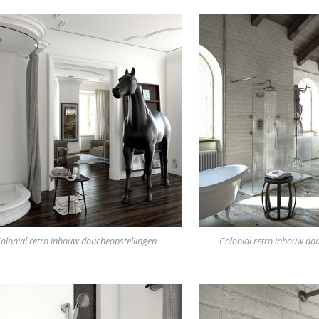
olonial retro inbouw doucheopstellingen
Colonial retro inbouw do