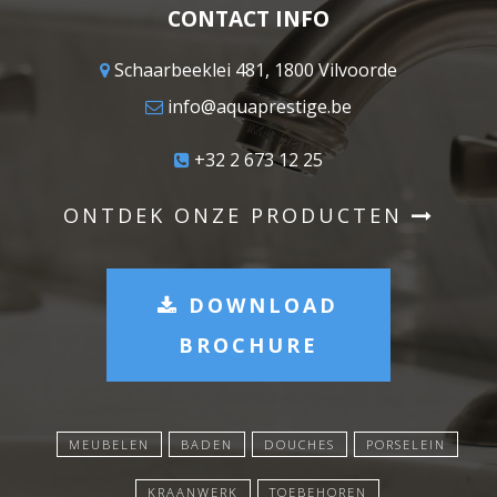
CONTACT INFO
Schaarbeeklei 481, 1800 Vilvoorde
info@aquaprestige.be
+32 2 673 12 25
ONTDEK ONZE PRODUCTEN
DOWNLOAD
BROCHURE
MEUBELEN
BADEN
DOUCHES
PORSELEIN
KRAANWERK
TOEBEHOREN