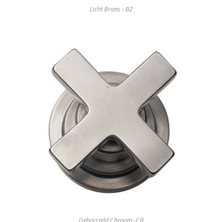
Licht Brons - BZ
Geborsteld Chroom -CB